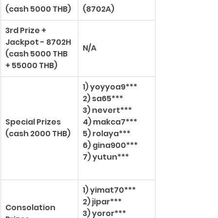
(
cash 5000 THB)
(8702A)
3rd Prize + 
Jackpot - 8702H
N/A
(
cash 5000 THB 
+ 55000 THB)
1) yoyyoa9***
2) sa65***
3) nevert***
Special Prizes
4) makca7***
(
cash 2000 THB)
5) rolaya***
6) gina900***
7) yutun***
1) yimat70***
2) jipar***
Consolation 
3) yoror***