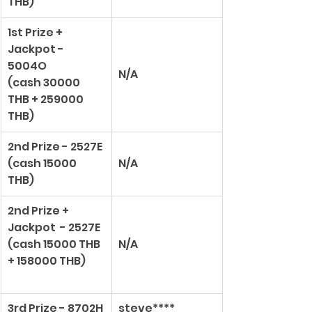
THB)
1st Prize + 
Jackpot - 
5004O
N/A
(
cash 30000 
THB + 259000 
THB)
2nd Prize - 2527E
(
cash 15000 
N/A
THB)
2nd Prize + 
Jackpot  - 2527E
(
cash 15000 THB 
N/A
+ 158000 THB
)
3rd Prize - 8702H
steve****