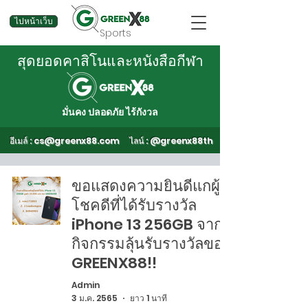
ไปหน้าเว็บ
Sports
สุดยอดคาสิโนและหนังสือกีฬา
มั่นคง ปลอดภัย ไร้กังวล
อีเมล์ :
cs@greenx88.com
ไลน์ : @greenx88th
ขอแสดงความยินดีแกผู้
โชคดีที่ได้รับรางวัล
iPhone 13 256GB จาก
กิจกรรมลุ้นรับรางวัลของ
GREENX88!!
Admin
3 ม.ค. 2565
ยาว 1 นาที