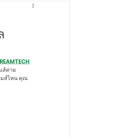
ล
REAMTECH
มส์ค่าย 
กมส์ไหน คุณ