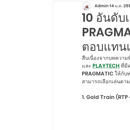
Admin
14 ม.ค. 25
10 อันดั
PRAGMATIC
ตอบแทนเป็
สืบเนื่องจากบทความที
และ 
PLAYTECH
 ที่
PRAGMATIC ให้กับท่
สามารถเลือกเล่นตาม
1. Gold Train (RTP 