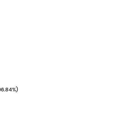
 96.84%)