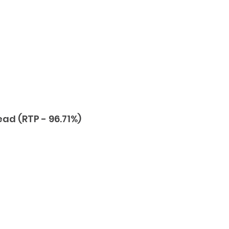
ead (RTP - 96.71%)