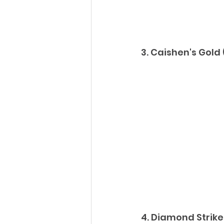
3. Caishen's Gold 
4. Diamond Strike