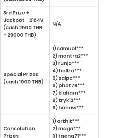
3rd Prize + 
Jackpot - 2164V
N/A
(
cash 2500 THB 
+ 29000 THB)
1) samuel***
2) montra2***
3) runjo***
4) bellza***
Special Prizes
5) saipo***
(
cash 1000 THB)
6) phet79***
7) klaharn***
8) tryk12***
9) hanaw***
1) arthit***
Consolation 
2) maga***
Prizes
3) taeng71***