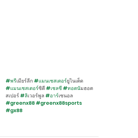
#พร
ีเมียร์ลีก 
#แมนเชสเตอร
์ยูไนเต็ด 
#แมนเชสเตอร
์ซิตี 
#เชลซ
ี 
#ทอตน
ัมฮอต
สเปอร์ 
#ล
ิเวอร์พูล 
#อาร
์เซนอล 
#greenx88
#greenx88sports
#gx88