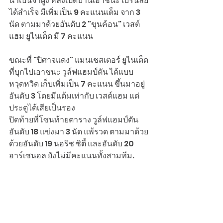
นำเป็นจ่าฝูง หลังเปิดบ้านเอาชนะ เบิร์นลีย์ 
ได้สำเร็จ มีเพิ่มเป็น 9 คะแนนเต็ม จาก 3 
นัด ตามมาด้วยอันดับ 2 "ขุนค้อน" เวสต์
แฮม ยูไนเต็ด มี 7 คะแนน
ขณะที่ "ปิศาจแดง" แมนเชสเตอร์ ยูไนเต็ด 
ที่บุกไปเอาชนะ วูล์ฟแฮมป์ตัน ได้แบบ
หวุดหวิด เก็บเพิ่มเป็น 7 คะแนน ขึ้นมาอยู่
อันดับ 3 โดยมีแต้มเท่ากับ เวสต์แฮม แต่
ประตูได้เสียเป็นรอง
ปิดท้ายที่โซนท้ายตาราง วูล์ฟแฮมป์ตัน 
อันดับ 18 แข่งมา 3 นัด แพ้รวด ตามมาด้วย
ด้วยอันดับ 19 นอริช ซิตี้ และอันดับ 20 
อาร์เซนอล ยังไม่มีคะแนนทั้งสามทีม.