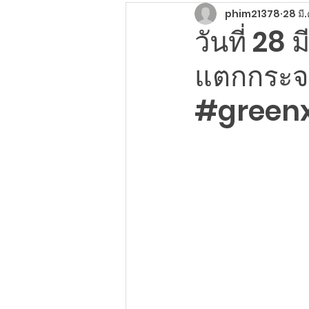
phim21378
28 มี
วันที่ 28
แตกกระจาย
#green