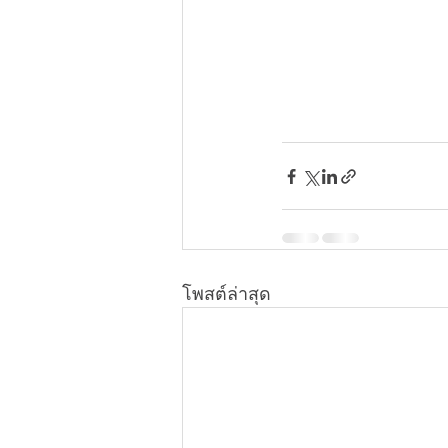
โพสต์ล่าสุด