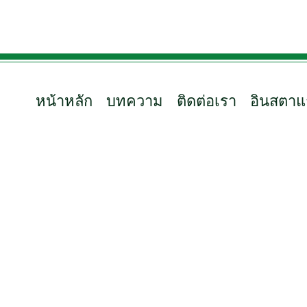
หน้าหลัก
บทความ
ติดต่อเรา
อินสตา