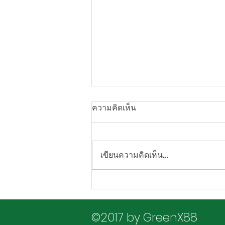
ความคิดเห็น
เขียนความคิดเห็น…
(1) วิธีการสมัครสมาชิก
GreenX88
©2017 by GreenX88