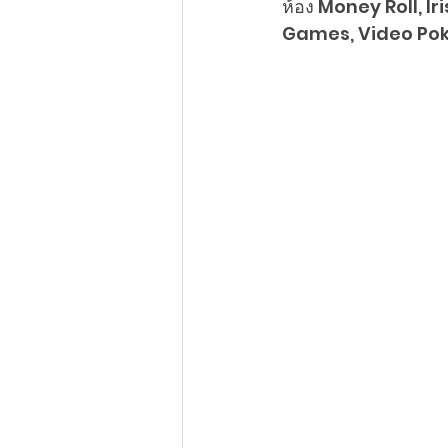
ห้อง Money Roll, I
Games, Video Pok