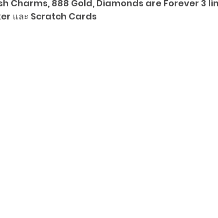
rish Charms, 888 Gold, Diamonds are Forever 3 lin
er และ Scratch Cards