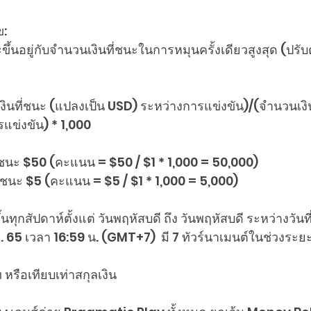
ข:
ขึ้นอยู่กับจำนวนเงินที่ชนะในการหมุนครั้งเดียวสูงสุด (ปรั
ินที่ชนะ (แปลงเป็น USD) ระหว่างการแข่งขัน)/(จำนวนเงิ
แข่งขัน) * 1,000​
1 -> ชนะ $50 (คะแนน = $50 / $1 * 1,000 = 50,000)
 -> ชนะ $5 (คะแนน = $5 / $1 * 1,000 = 5,000)​
้นทุกสัปดาห์ตั้งแต่ วันพฤหัสบดี ถึง วันพฤหัสบดี ระหว่างวันที
.ย. 65 เวลา 16:59 น. (GMT+7)  มี 7 ทัวร์นาเมนต์ในช่วงระ
 หรือเทียบเท่าสกุลเงิน​​