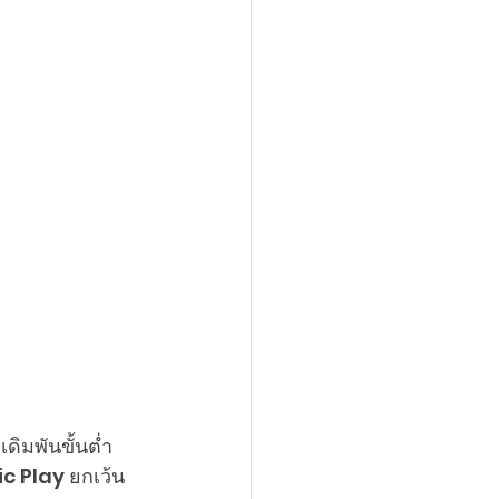
ดิมพันขั้นต่ำ
ic Play ยกเว้น