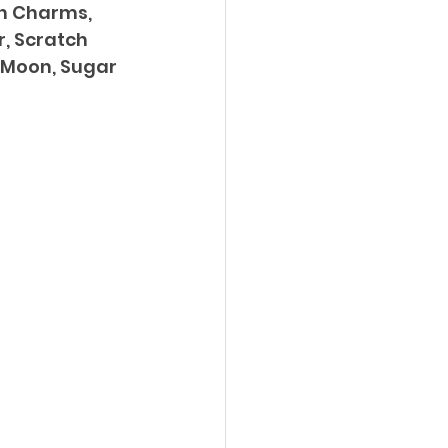
ish Charms, 
, Scratch 
 Moon, Sugar 