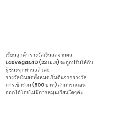
เรียนลูกค้า รางวัลเงินสดจากผล 
LasVegas4D (23 เม.ย) จะถูกปรับให้กับ
ผู้ชนะทุกท่านแล้วค่ะ
รางวัลเงินสดทั้งหมดเริ่มต้นจากรางวัล
การเข้าร่วม (500 บาท) สามารถถอน
ออกได้โดยไม่มีการหมุนเวียนใดๆค่ะ